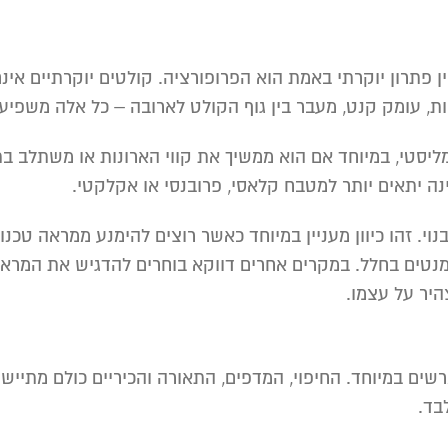
 פתרון יוקרתי באמת הוא הפרופורציה. קולטים יוקרתיים אינם
וויות, עומק קנט, מעבר בין גוף הקולט לארובה – כל אלה משפי
מליסטי, במיוחד אם הוא ממשיך את קווי הארונות או משתלב ב
ה יתאים יותר למטבח קלאסי, פרובנסי או אקלקטי.
וי. זהו כיוון מעניין במיוחד כאשר רוצים להימנע ממראה טכנ
ים בחלל. במקרים אחרים דווקא בוחרים להדגיש את המראה המ
יר על עצמו.
שים במיוחד. החיפוי, המדפים, התאורה והכיריים כולם מתייש
בד.