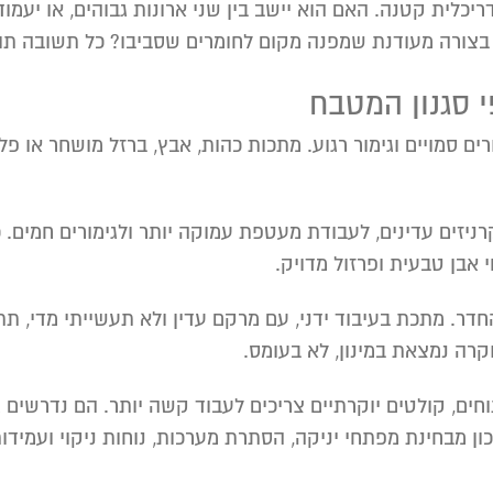
יכלית קטנה. האם הוא יישב בין שני ארונות גבוהים, או יעמ
ו בצורה מעודנת שמפנה מקום לחומרים שסביבו? כל תשובה תו
י סגנון המטבח
ורים סמויים וגימור רגוע. מתכות כהות, אבץ, ברזל מושחר או 
יזים עדינים, לעבודת מעטפת עמוקה יותר ולגימורים חמים. כ
אבן טבעית ופרזול מדויק.
דר. מתכת בעיבוד ידני, עם מרקם עדין ולא תעשייתי מדי, תתח
קרה נמצאת במינון, לא בעומס.
חים, קולטים יוקרתיים צריכים לעבוד קשה יותר. הם נדרשים גם
כון מבחינת מפתחי יניקה, הסתרת מערכות, נוחות ניקוי ועמידות