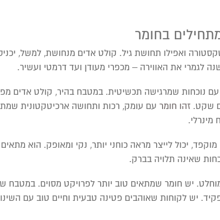
מתחילים בחומר
סטורה ואפילו תחושת גיל. קולט אדים מנחושת, למשל, יכניס 
שנה לגמרי את האווירה – מכפרי מעודן ועד דרמטי ועשיר.
 עם נוכחות שמרגישה תכשיטית. במטבח בהיר, קולט אדים מפלי
ם שקט.
זהו חומר
עם עומק, רכות ותחושה ארכיטקטונית שמתחב
 מינרלי.
 מוקפד, יכול לייצר מראה כוחני יותר, נקי ומאופק. הוא מתא
חות שאינה תלויה בברק.
מוחלט. יש חומר שמתאים טוב יותר לפרויקט מסוים. במטבח שמ
יד. יש לקוחות שאוהבים פטינה טבעית וחיים טוב עם השינו