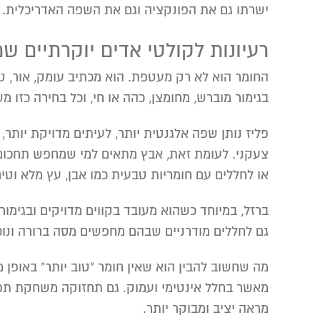
ישרתו גם את הפונקציה וגם את השפה האדריכלית.
רעיונות לקולטי אדים יוקרתיים ש
החומר הוא לא רק מעטפת. הוא מכתיב עומק, אור, טק
בגימור מוברש, מחומצן, כהה או חי, וכל בחירה כזו מ
פליז נותן שפה אלגנטית יותר, לעיתים מדויקת יותר,
צעקני. לעומת זאת, אבץ מתאים למי שמחפש תחכו
או לחללים עם חומריות טבעית כמו אבן, עץ מלא וטיח
ברזל, במיוחד כשהוא מעובד בקווים מדויקים ובגימור
גם לחללים מודרניים שבהם מחפשים מסה ברורה ונוכ
מה שחשוב להבין הוא שאין חומר "טוב יותר" באופן 
מאשר בחלל אינטימי ועמוק. גם תחזוקה משחקת תפק
מראה יציב ומבוקר יותר.