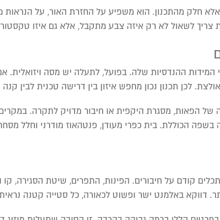
 אלא חלק מהתכנון. הוא משפיע על החזרת האור, על הנראות מ
ריך לשאול לא רק איזה צבע מתקבל, אלא גם איזו טקסטורה, א
ם
המידות ההנדסיות שלה. בפועל, לתעלה יש מסה ויזואלית. אם
צת. לכן תכנון נכון מחפש איזון בין דרישה טכנית לבין קנה מ
של הפאות, מסגרת היקפית או חיבור מדויק לתקרה. במקרים א
ה בשפה הכוללת. בית כפרי מעודן, פנטהאוז מודרני וחלל מסח
כלים קודם על חיבורים. הפינות, התפרים, שיטת הסגירה, קו
ר. דווקא באלמנט ישר ופשוט לכאורה, כל סטייה קטנה נראית 
רטים הללו ברמה גבוהה בהרבה. זו הסיבה שתעלות מיזוג דקו