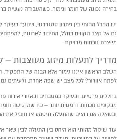
תעלת מיזוג מעוצבת איננה רק כיסוי יפה. היא מפגיש
בחירה נכונה של חומר וגימור. כשהעבודה נעשית ב
יש הבדל מהותי בין פתרון סטנדרטי, שנועד בעיקר 
גם אל קצב הקווים בחלל, החיבור לארונות, למפתחי
מייצרת נוכחות מדויקת.
מדריך לתעלות מיזוג מעוצבות – ל
השלב הראשון איננו גימור אלא הבנה של התפקיד. ה
לפתח אוורור? לכל מצב יש שפה אחרת, ולעיתים גם 
בחללים פרטיים, ובעיקר במטבחים ובאזורי אירוח פת
מבקשים נוכחות דרמטית יותר – כזו שמדגישה חומר, 
ובשאלה אם רוצים שהתעלה תיטמע או תוביל את המ
עוד שיקול מהותי הוא היחס בין התעלה לבין שאר אלמ
לחשוב על המשכיות. תעלה שאינה מתכתבת עם שא