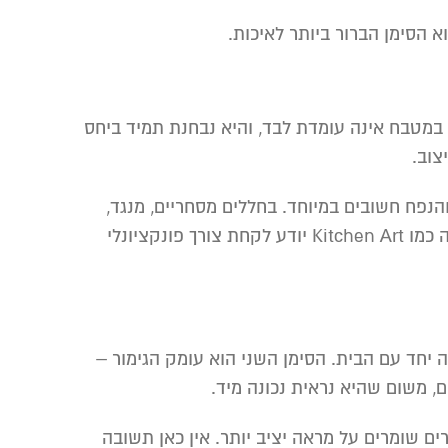
וא הסימן הברור ביותר לאיכות.
במטבח אינה עומדת לבד, והיא נבחנת תמיד ביחס
צוב.
הנפח חשובים במיוחד. בחללים מסחריים, מנגד,
לעיתים מחפשים אופי מובהק יותר, ולעבודת המתכת יש תפקיד מיתוגי כמעט. בפרויקטים כאלה, בית מלאכה מנוסה כמו Kitchen Art יודע לקחת צורך פונקציונלי
יחד עם הבית. הסימן השני הוא עומק הגימור –
, משום שהיא נראית נכונה מיד.
ים שומרים על מראה יציב יותר. אין כאן תשובה