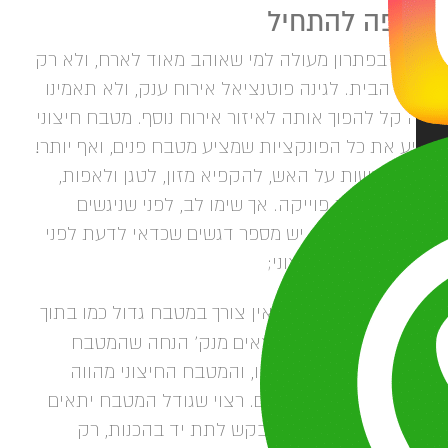
יפה להתחיל
בר בפתרון מעולה למי שאוהב מאוד לארח, ולא רק
ים הבית. לגינה פוטנציאל אירוח ענק, ולא תאמינו
 קל להפוך אותה לאיזור אירוח נוסף. מטבח חיצוני
ע את כל הפונקציות שמציע מטבח פנים, ואף יותר!
לו לעשות על האש, להקפיא מזון, לטגן ולאפות,
ילו לעשות פוייקה. אך שימו לב, לפני שניגשים
אכת העיצוב, יש מספר דגשים שכדאי לדעת לפני
חרים מטבח חיצוני;
גודל המטבח –
אין צורך במטבח גדול כמו בתוך
בית, מכיוון שאנו יוצאים מנק' הנחה שהמטבח
גדול מאובזר במלואו, והמטבח החיצוני מהווה
וספת למטבח הקיים. רצוי שגודל המטבח יתאים
טבח היומי, ולמי שיבקש לתת יד בהכנות, רק