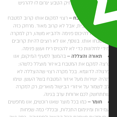
מקרה שהבישול בחיק הטבע יגרום לו להרגיש
רודקטיבי.
מיקום המטבח –
רצוי למקום אותו קרוב למטבח
פנימי של הבית, אבל לא קרוב מאוד. מרחק כזה
יהיה נוח להיכנס פנימה ולהביא משהו, רק למקרה
תשכחו אותו. בנוסף, אנו לא רוצים להיות קרובים
ידי לחלונות כדי לא להכניס ריח ועשן פנימה.
תאורה והצללה –
בהמשך לסעיף המיקום, אנו
רצה למקם את המטבח באיזור מוצלל כלשהו;
רגולה לדוגמא. בכל מקרה רצוי שההצללה לא
היה ישירות מעל איזור המטבח בשל העשן. שימו
ב לשמור על איזורי הבישול מוארים, רק למקרה
תתחשק לכם ארוחת ערב בגינה.
חומר –
כמו בכל מוצר שאנו רוכשים, אנו מחפשים
מידות ומינימום התכלות, ובכללי כמה שפחות