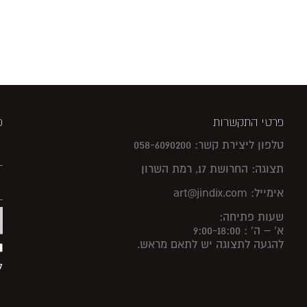
פרטי התקשרות
פ
טלפון ליצירת קשר: 058-6090200
תצוגה: החרושת 17, רמת השרון
אימייל: art@jindix.com
שעות פתיחה:
א' – ה' : 9:00-18:00
להגעה לתצוגה יש לתאם מראש.
ל