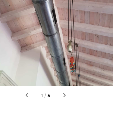
6
1
/