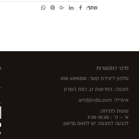
שתף:
פרטי התקשרות
פ
טלפון ליצירת קשר: 058-6090200
תצוגה: החרושת 17, רמת השרון
אימייל: art@jindix.com
שעות פתיחה:
א' – ה' : 9:00-18:00
להגעה לתצוגה יש לתאם מראש.
ל