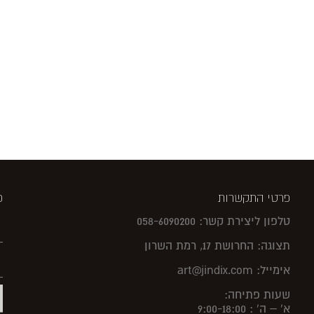
פרטי התקשרות
פ
טלפון ליצירת קשר: 058-6090200
תצוגה: החרושת 17, רמת השרון
אימייל: art@jindix.com
שעות פתיחה:
א' – ה' : 9:00-18:00