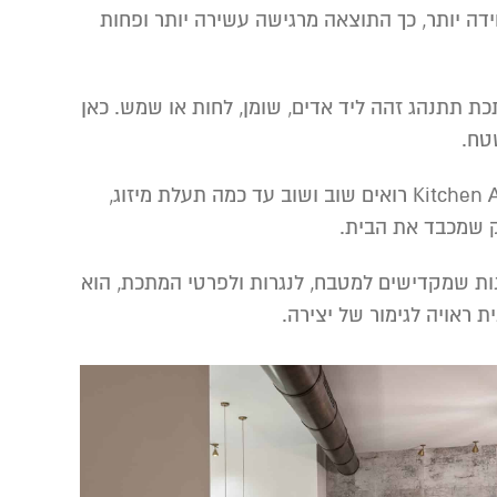
ידה יותר, כך התוצאה מרגישה עשירה יותר ופחות
תכת תתנהג זהה ליד אדים, שומן, לחות או שמש. כאן
טח.
בפרויקטים שבהם מבקשים רמה גבוהה באמת, אין סיבה להשאיר דווקא את האלמנטים הטכניים ליד המקרה. ב-Kitchen Art רואים שוב ושוב עד כמה תעלת מיזוג,
יק שמכבד את הבית.
ינות שמקדישים למטבח, לנגרות ולפרטי המתכת, הוא
 ראויה לגימור של יצירה.