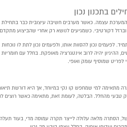
לים בתכנון נכון
רכת עצמה. כאשר מערבים חשיבה עיצובית כבר בתחילת התכנ
וברזל דקורטיבי. כשמגיעים לנושא רק אחרי שהביצוע מתקדם
מיד. לפעמים נכון להסוות אותו, ולפעמים נכון לתת לו נוכחות
ם, ההיגיון יהיה לרוב אינטגרציה מאופקת. בחלל עם חומריות
י לפריט שמוסיף עומק ואופי.
ה מתאימה למי שמחפש קו נקי במיוחד, אך היא דורשת תיאום
 טבעי מהחלל. הבלטה, לעומת זאת, מתאימה כאשר רוצים להפו
של, הסתרה מלאה עלולה לייצר תקרה עמוסה מדי, בעוד תעלה
קרים יעדיפו איפוק. החלל עצמו קובע מה נכון.