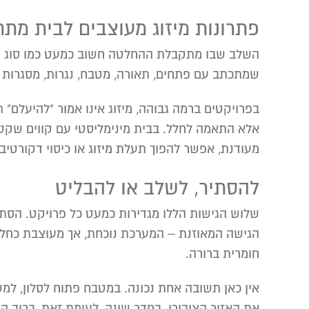
פתרונות מיזוג מעוצבים לבית מתחי
השלב שבו מתקבלת ההחלטה חשוב כמעט כמו סוג המע
שמתכתב עם פתחים, תאורה, מטבח, נגרות, מסגרות 
בפרויקטים ברמה גבוהה, מיזוג אינו אמור "להיעלם" ת
אלא התאמה לחלל. בבית מינימליסטי עם קווים שקטי
מעודנת, אפשר להפוך
תעלת מיזוג
או כיסוי דקורטיב
להסתיר, לשלב או להבליט
שלוש הגישות הללו מגדירות כמעט כל פרויקט. הסתר
הגישה המאוזנת – המערכת נוכחת, אך מעוצבת כחלק
חומרית ברורה.
אין כאן תשובה אחת נכונה. במטבח פתוח לסלון, למ
את האזור הציבורי. בחדר שינה, לעומת זאת, ברוב המ