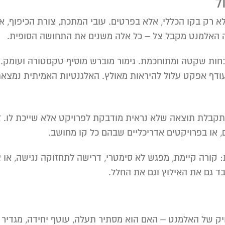
ל
א רק בקו הכללי, אלא בפרטים. עובי המתכת, צורת הכיפוף, א
ה האלמנט מקבל צל – כל אלה משנים את התחושה הסופית.
כחות שקטה ומתוחכמת. גימור מוברש מוסיף טקסטורה ועומק. פט
 עודף אפקט עלול להיראות מאולץ. האלגנטיות האמיתית נמצאת
מתקבלת תוצאה שלא נראית מודבקת לפרויקט אלא שייכת לו. זה
, או בפרויקטים אדריכליים שבהם כל קו מחושב.
ורה קיימת, מפגש לא סימטרי, דרישה לתחזוקה נגישה, או צ
ד גם את האילוץ וגם את החלל.
יק של האלמנט – האם הוא מסתיר תעלה, עוטף יחידה, מגדיר ק